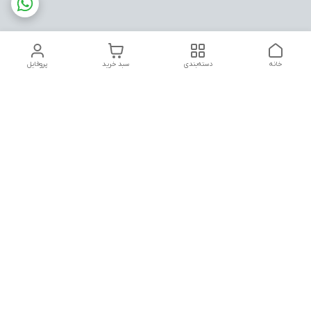
خانه
دسته‌بندی
سبد خرید
پروفایل
دسترسی سریع
تماس با ما
شکایات
روشنایی آراد
قوانین و مقررات
سیاست حریم خصوصی
شماره تماس
۰۹۱۲۳۱۵۷۵۵۴
آدرس ایمیل
aradlight.2014@gmail.com