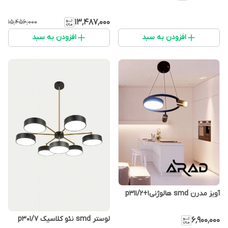
۱۳٬۴۸۷٬۰۰۰
۱۵٬۴۵۶٬۰۰۰
افزودن به سبد
افزودن به سبد
آویز مدرن smd هالوژنیp311/2+1
لوستر smd نئو کلاسیک p301/7
۶٬۹۰۰٬۰۰۰