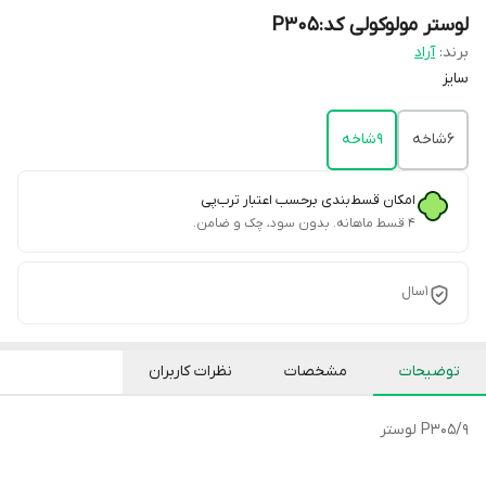
لوستر مولوکولی کد:P305
برند:
آراد
سایز
۶شاخه
۹شاخه
امکان قسط‌بندی برحسب اعتبار ترب‌پی
۴ قسط ماهانه. بدون سود، چک و ضامن.
۱سال
توضیحات
مشخصات
نظرات کاربران
P305/9 لوستر