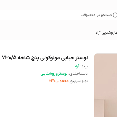
جستجو در محصولات
ا
روشنایی آراد
لوستر حبابی مولوکولی پنچ شاخه 730/5
برند:
آراد
دسته‌بندی
:
لوستروروشنایی
نوع سرپیچ
:
معمولیE27