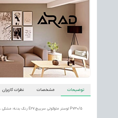
توضیحات
مشخصات
نظرات کاربران
P730/5 لوستر ملوکولی سرپیچ:E27 رنگ بدنه: مشکی ، برنز قابل با حباب دودی ،عسلی،مات و طرح شکسته قابلیت چیدمان شاخه ها با طرح وزاویه متفاوت