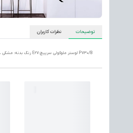
توضیحات
نظرات کاربران
P730/B لوستر ملوکولی سرپیچ:E27 رنگ بدنه: مشکی ، برنز قابل با حباب دودی ،عسلی،مات و طرح شکسته قابلیت چیدمان شاخه ها با طرح وزاویه متفاوت