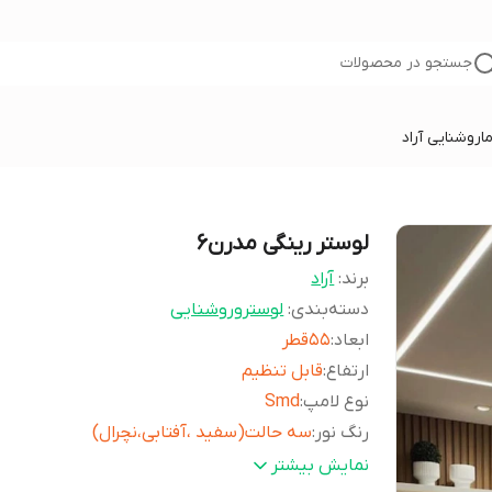
جستجو در محصولات
ا
روشنایی آراد
لوستر رینگی مدرن۶
برند:
آراد
دسته‌بندی
:
لوستروروشنایی
ابعاد
:
55قطر
ارتفاع
:
قابل تنظیم
نوع لامپ
:
Smd
رنگ نور
:
سه حالت(سفید ،آفتابی،نچرال)
توان
:
۵۰وات
نمایش بیشتر