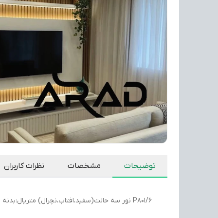
توضیحات
مشخصات
نظرات کاربران
P801/6 نور سه حالت(سفید،افتاب،نچرال) متریال:بدنه فلز قابلیت تنظیم ارتفاع و زاویه نور ابعاد:۶۰سانتیمتر