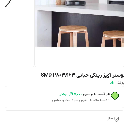
لوستر آویز رینگی حبابی SMD P803/1+3
برند:
آراد
هر قسط با ترب‌پی:
۱٬۲۲۵٬۰۰۰
تومان
۴ قسط ماهانه. بدون سود، چک و ضامن.
۱سال