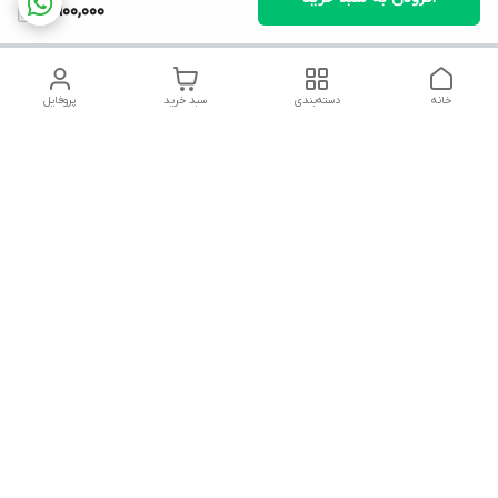
4,900,000
خانه
دسته‌بندی
سبد خرید
پروفایل
دسترسی سریع
تماس با ما
شکایات
روشنایی آراد
قوانین و مقررات
سیاست حریم خصوصی
شماره تماس
۰۹۱۲۳۱۵۷۵۵۴
آدرس ایمیل
aradlight.2014@gmail.com