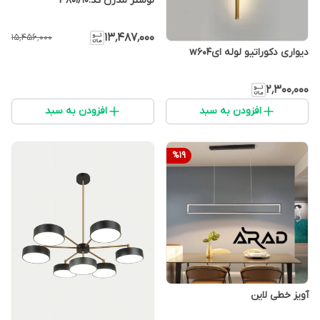
لوستر مدرن کد:P801/10
۱۳٬۴۸۷٬۰۰۰
۱۵٬۴۵۶٬۰۰۰
دیواری دکوراتیو لوله ایw604
۲٬۳۰۰٬۰۰۰
افزودن به سبد
افزودن به سبد
%
19
آویز خطی لاین