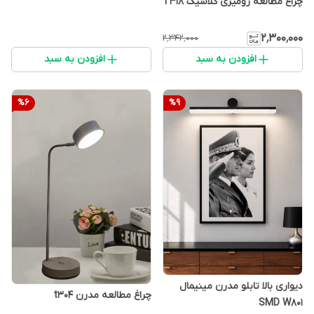
چراغ مطالعه رومیزی کلاسیک T318
۲٬۳۰۰٬۰۰۰
۲٬۳۴۲٬۰۰۰
افزودن به سبد
افزودن به سبد
%
6
%
9
دیواری بالا تابلو مدرن مینیمال
چراغ مطالعه مدرن t304
SMD W801