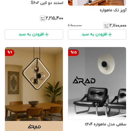
استند دو لاین S602
آویز تک ماهواره
۲٬۲۱۵٬۴۰۰
۲٬۷۰۰٬۰۰۰
۲٬۹۰۰٬۰۰۰
افزودن به سبد
افزودن به سبد
%
9
%
15
سقفی مدل ماهواره c204