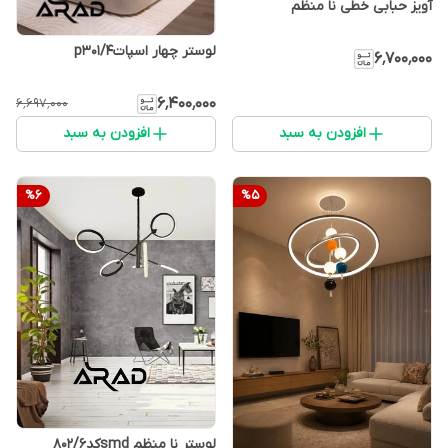
آویز حبابی خطی نا منظم
لوستر چهار اسپاتp301/4
۶٬۷۰۰٬۰۰۰
۶٬۴۰۰٬۰۰۰
۶٬۶۹۷٬۰۰۰
افزودن به سبد
افزودن به سبد
%
6
%
5
لوستر نا منظم smdکد۸۰۲/۶