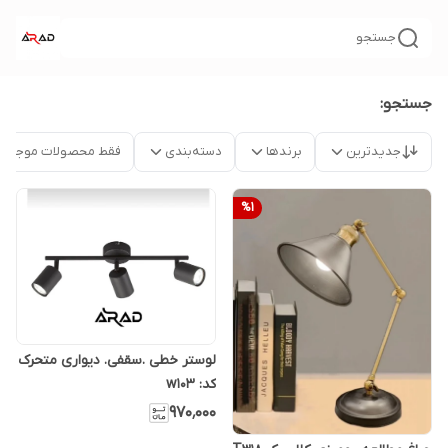
جستجو
جستجو:
جدیدترین
برندها
دسته‌بندی
فقط محصولات موجود
%
1
لوستر خطی .سقفی. دیواری متحرک
کد: w103
۹۷۰٬۰۰۰