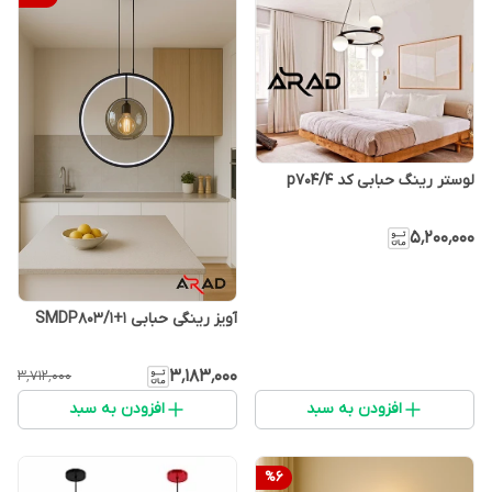
لوستر رینگ حبابی کد p704/4
۵٬۲۰۰٬۰۰۰
آویز رینگی حبابی SMDP803/1+1
۳٬۱۸۳٬۰۰۰
۳٬۷۱۲٬۰۰۰
افزودن به سبد
افزودن به سبد
%
6