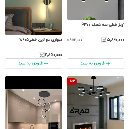
آویز خطی سه شعله P300
۵٬۸۹۰٬۰۰۰
دیواری دو لاین خطیw605
۵٬۹۵۳٬۰۰۰
۲٬۸۵۰٬۰۰۰
افزودن به سبد
افزودن به سبد
%
12