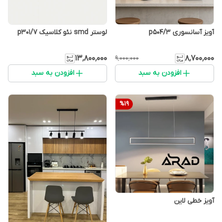
آویز آسانسوری p504/3
لوستر smd نئو کلاسیک p301/7
۱۳٬۸۰۰٬۰۰۰
۸٬۷۰۰٬۰۰۰
۹٬۰۰۰٬۰۰۰
افزودن به سبد
افزودن به سبد
%
19
آویز خطی لاین