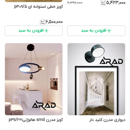
۵٬۴۲۳٬۰۰۰
۶٬۶۹۷٬۰۰۰
آویز خطی استوانه ای p309/5
۶٬۵۰۰٬۰۰۰
افزودن به سبد
افزودن به سبد
دیواری مدرن کلید دار
آویز مدرن smd هالوژنیp311/2+1