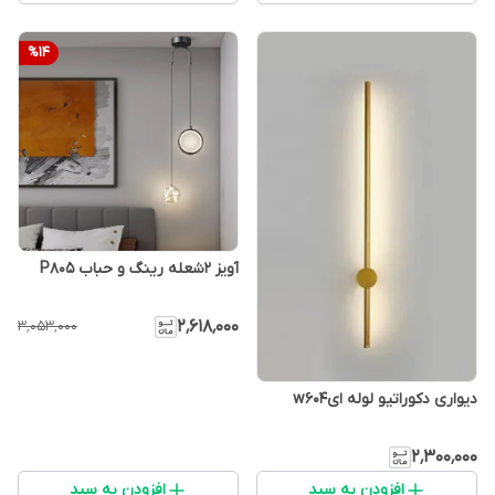
%
14
آویز ۲شعله رینگ و حباب P805
۲٬۶۱۸٬۰۰۰
۳٬۰۵۳٬۰۰۰
دیواری دکوراتیو لوله ایw604
۲٬۳۰۰٬۰۰۰
افزودن به سبد
افزودن به سبد