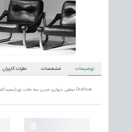
توضیحات
مشخصات
نظرات کاربران
C204/10w سقفی ،دیواری مدرن سه حالت نور(سفید،آفتابی،یخی،) رنگ بدنه :سفید مشکی ابعاد :قطر دایره ۳۰سانتیمتر ارتفاع ۱۲سانتیمتر