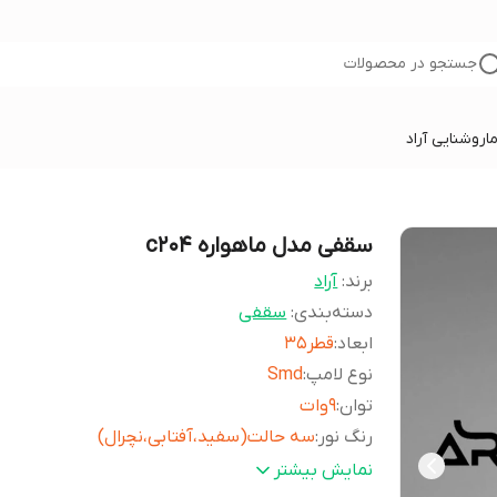
جستجو در محصولات
ا
روشنایی آراد
سقفی مدل ماهواره c204
برند:
آراد
دسته‌بندی
:
سقفی
ابعاد
:
قطر۳۵
نوع لامپ
:
Smd
توان
:
۹وات
رنگ نور
:
سه حالت(سفید،آفتابی،نچرال)
رنگ
:
مشکی سفید
نمایش بیشتر