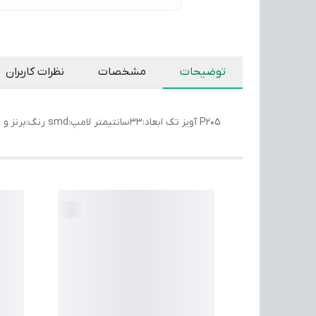
توضیحات
مشخصات
نظرات کاربران
P205 آویز تک ابعاد:۳۳سانتیمتر لامپ:smd رنگ:برنز و مشکی قابلیت تنظیم ارتفاع