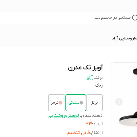
جستجو در محصولات
ا
روشنایی آراد
آویز تک مدرن
برند:
آراد
رنگ
برنز
مشکی
قرمز
دسته‌بندی
:
لوستروروشنایی
ابعاد
:
33
ارتفاع
:
قابل تنظیم