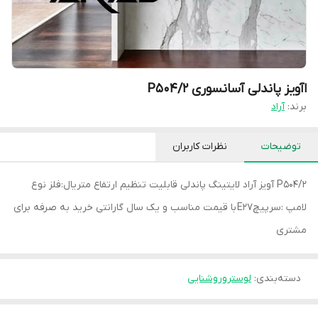
اآویز پاندلی آسانسوری P504/2
برند:
آراد
توضیحات
نظرات کاربران
P504/2 آویز آراد لایتینگ پاندلی قابلیت تنظیم ارتفاع متریال:فلز نوع
لامپ :سرپیچE27 با قیمت مناسب و یک سال گارانتی خرید به صرفه برای
مشتری
دسته‌بندی
:
لوستروروشنایی