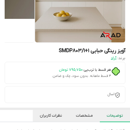
آویز رینگی حبابی SMDP803/1+1
برند:
آراد
هر قسط با ترب‌پی:
۷۹۵٬۷۵۰
تومان
۴ قسط ماهانه. بدون سود، چک و ضامن.
1سال
توضیحات
مشخصات
نظرات کاربران