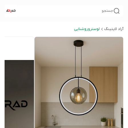
جستجو
آراد لایتینگ
لوستروروشنایی